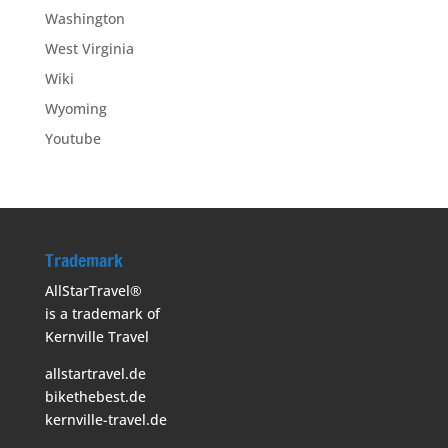
Washington
West Virginia
Wiki
Wyoming
Youtube
Trademark
AllStarTravel®
is a trademark of
Kernville Travel
allstartravel.de
bikethebest.de
kernville-travel.de