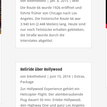
von
bikethebest
|
Jan. 4, 2015
|
Wiki
Die Route 66 wurde 1926 eröffnet und
führte früher von Chicago nach Los
Angeles. Die historische Route 66 war
3.940 km (2.448 Meilen) lang. Heute sind
nur noch Teilstücke erhalten geblieben,
die Straße wurde durch die
Interstates abgelöst.
Heliride über Hollywood
von
bikethebest
|
Juni 15, 2014
|
Extras
,
Package
Zur Hollywood Experience gehört ein
Helicopter Flight. Der atemberaubende
Flug dauert 50 min. Erlebe Hollywood,
den Highway One und ganz Los Angeles