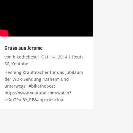
Gruss aus Jerome
von
bikethebest
|
Okt. 14, 2014
|
Route
66
,
Youtube
Henning Krautmacher für das Jubiläum
der WDR-Sendung "Daheim und
unterwegs" #bikethebest
https://www.youtube.com/watch?
v=XhT9uI3Y_RE&app=desktop