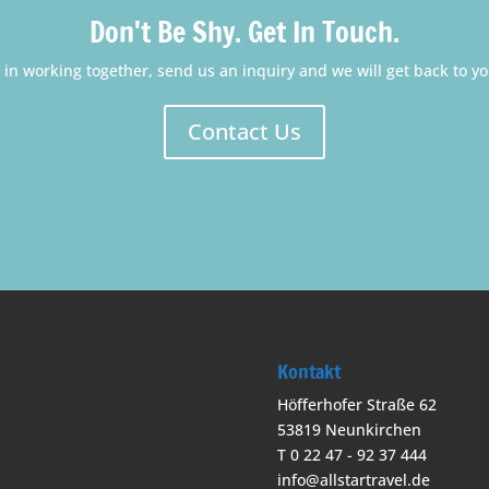
Don't Be Shy. Get In Touch.
d in working together, send us an inquiry and we will get back to y
Contact Us
Kontakt
Höfferhofer Straße 62
53819 Neunkirchen
T 0 22 47 - 92 37 444
info@allstartravel.de