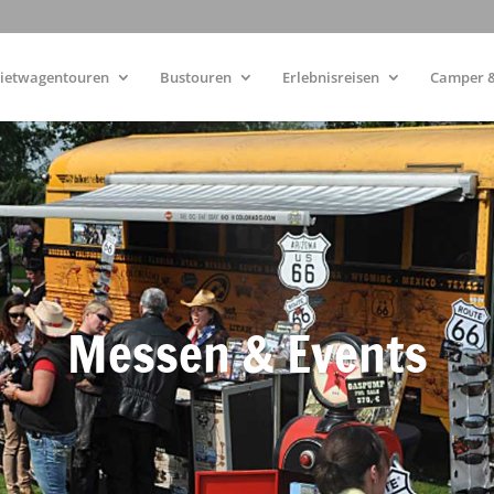
ietwagentouren
Bustouren
Erlebnisreisen
Camper &
Messen & Events