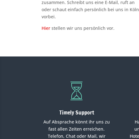
zusammen. Schreibt uns eine E-Mail, ruft an
oder schaut einfach persönlich bei uns in Köl
vorbei.
Hier
stellen wir uns persönlich vor.
Timely Support
Auf Absprache könnt ihr uns zu
H
fast allen Zeiten erreichen.
un
Telefon, Chat oder Mail, wir
Hote