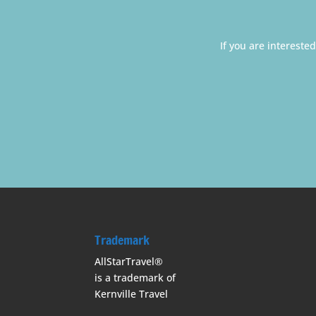
If you are intereste
Trademark
AllStarTravel®
is a trademark of
Kernville Travel