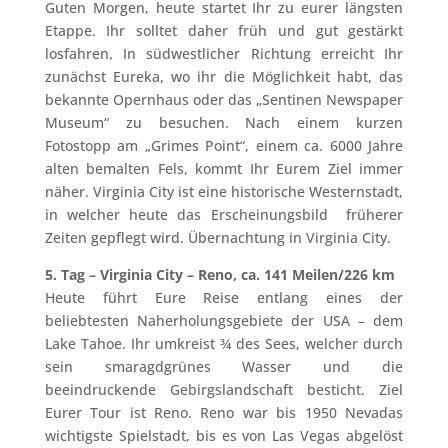
Guten Morgen, heute startet Ihr zu eurer längsten
Etappe. Ihr solltet daher früh und gut gestärkt
losfahren. In südwestlicher Richtung erreicht Ihr
zunächst Eureka, wo ihr die Möglichkeit habt, das
bekannte Opernhaus oder das „Sentinen Newspaper
Museum“ zu besuchen. Nach einem kurzen
Fotostopp am „Grimes Point“, einem ca. 6000 Jahre
alten bemalten Fels, kommt Ihr Eurem Ziel immer
näher. Virginia City ist eine historische Westernstadt,
in welcher heute das Erscheinungsbild früherer
Zeiten gepflegt wird. Übernachtung in Virginia City.
5. Tag – Virginia City – Reno, ca. 141 Meilen/226 km
Heute führt Eure Reise entlang eines der
beliebtesten Naherholungsgebiete der USA – dem
Lake Tahoe. Ihr umkreist ¾ des Sees, welcher durch
sein smaragdgrünes Wasser und die
beeindruckende Gebirgslandschaft besticht. Ziel
Eurer Tour ist Reno. Reno war bis 1950 Nevadas
wichtigste Spielstadt, bis es von Las Vegas abgelöst