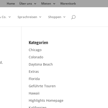
Home
Über uns
Mieten
Warenkorb
 Co.
Sprachreisen
Shoppen
Kategorien
Chicago
Colorado
d,
Daytona Beach
Extras
Florida
Geführte Touren
Hawaii
Highlights Homepage
Kalifornien