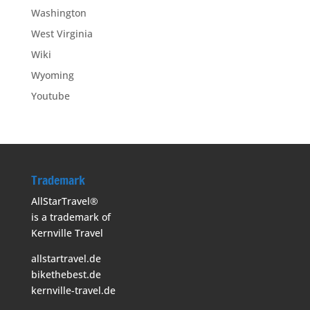
Washington
West Virginia
Wiki
Wyoming
Youtube
Trademark
AllStarTravel®
is a trademark of
Kernville Travel
allstartravel.de
bikethebest.de
kernville-travel.de