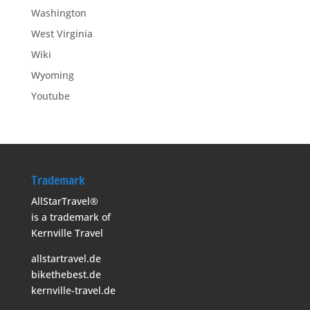
Washington
West Virginia
Wiki
Wyoming
Youtube
Trademark
AllStarTravel®
is a trademark of
Kernville Travel
allstartravel.de
bikethebest.de
kernville-travel.de