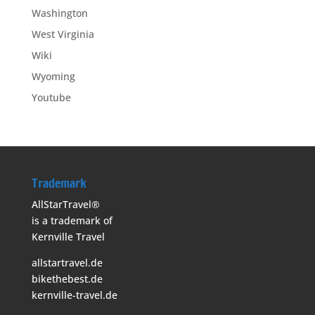
Washington
West Virginia
Wiki
Wyoming
Youtube
Trademark
AllStarTravel®
is a trademark of
Kernville Travel
allstartravel.de
bikethebest.de
kernville-travel.de