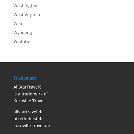
Washington
West Virginia
Wiki
Wyoming
Youtube
Trademark
AllStarTravel®
is a trademark of
Kernville Travel
allstartravel.de
bikethebest.de
kernville-travel.de