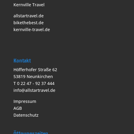
Kernville Travel
allstartravel.de
bikethebest.de
kernville-travel.de
Kontakt
Höfferhofer Straße 62
53819 Neunkirchen
T 0 22 47 - 92 37 444
info@allstartravel.de
Impressum
AGB
Datenschutz
Öffnungszeiten