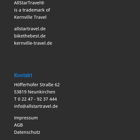
AllStarTravel®
is a trademark of
Kernville Travel
allstartravel.de
bikethebest.de
kernville-travel.de
Kontakt
Höfferhofer Straße 62
53819 Neunkirchen
T 0 22 47 - 92 37 444
info@allstartravel.de
Impressum
AGB
Datenschutz