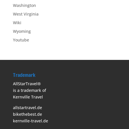
Washington
West Virginia
Wiki
Wyoming
Youtube
Trademark
AllStarTravel®
is a trademark of
Kernville Travel
allstartravel.de
bikethebest.de
kernville-travel.de