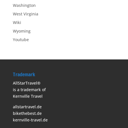
Washington
West Virginia
Wiki
Wyoming
Youtube
Trademark
AllStarTravel®
is a trademark of
Kernville Travel
allstartravel.de
bikethebest.de
kernville-travel.de