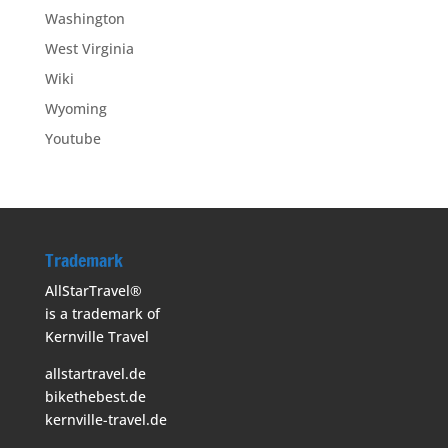
Washington
West Virginia
Wiki
Wyoming
Youtube
Trademark
AllStarTravel®
is a trademark of
Kernville Travel
allstartravel.de
bikethebest.de
kernville-travel.de