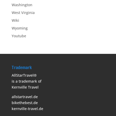
Washington
West Virginia
Wiki
Wyoming
Youtube
Trademark
AllStarTravel®
is a trademark of
Kernville Travel
allstartravel.de
bikethebest.de
kernville-travel.de