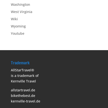
Washington
West Virginia
Wiki
Wyoming
Youtube
Trademark
AllStarTravel®
is a trademark of
Kernville Travel
allstartravel.de
bikethebest.de
kernville-travel.de