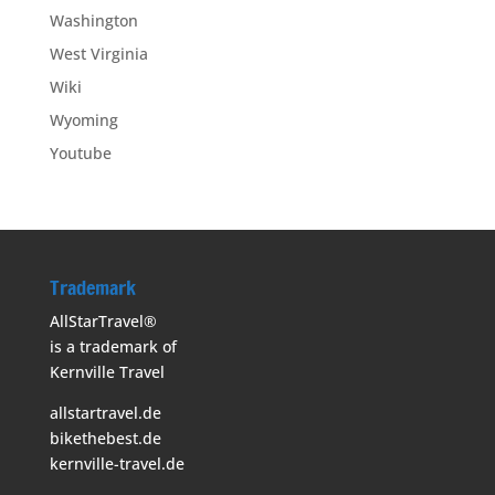
Washington
West Virginia
Wiki
Wyoming
Youtube
Trademark
AllStarTravel®
is a trademark of
Kernville Travel
allstartravel.de
bikethebest.de
kernville-travel.de